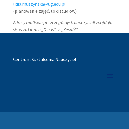
lidia.muszynska@ug.edu.pl
(planowanie zajęć, toki studiów)
Adresy mailowe poszczególnych nauczycieli znajdują
się w zakładce „O nas” -> „Zespół”.
Centrum Kształcenia Nauczycieli